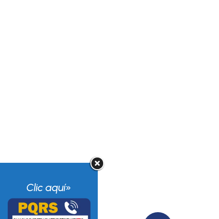
Clic aquí
»