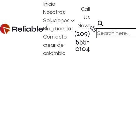
Inicio
Call
Nosotros
Us
Soluciones
Now:
Blog
Tienda
(209)
Contacto
555-
crear de
0104
colombia