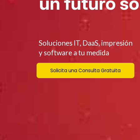
un futuro so
Soluciones
IT,
DaaS,
impresión
y
software
a
tu
medida
Solicita una Consulta Gratuita