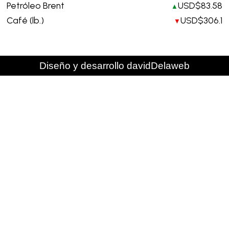
Petróleo Brent
USD$83.58
▲
Café (lb.)
USD$306.1
▼
Diseño y desarrollo davidDelaweb