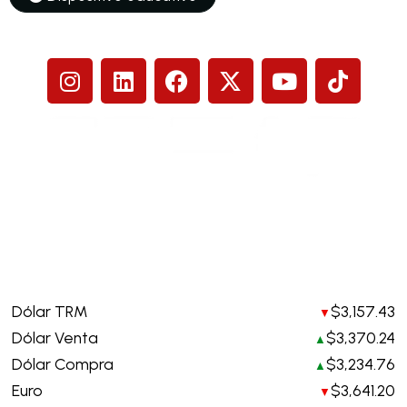
Síguenos
Legales y contacto. Requerimientos de información
info@creardecolombia.com.co
Política tratamiento de datos personales
Indicadores hoy
Dólar TRM
$3,157.43
▼
Dólar Venta
$3,370.24
▲
Dólar Compra
$3,234.76
▲
Euro
$3,641.20
▼