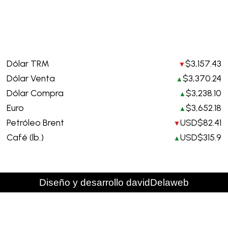
Legales y contacto. Requerimientos de información
info@creardecolombia.com.co
Política tratamiento de datos personales
Indicadores hoy
Dólar TRM
$3,157.43
▼
Dólar Venta
$3,370.24
▲
Dólar Compra
$3,238.10
▲
Euro
$3,652.18
▲
Petróleo Brent
USD$82.41
▼
Café (lb.)
USD$315.9
▲
Diseño y desarrollo davidDelaweb