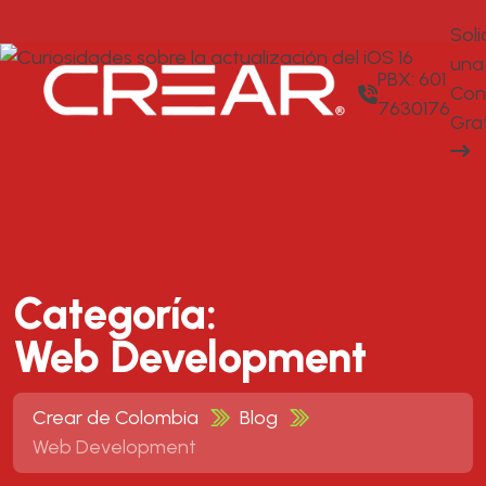
Soli
una
PBX: 601
Con
7630176
Gra
Categoría:
Web Development
Crear de Colombia
Blog
Web Development