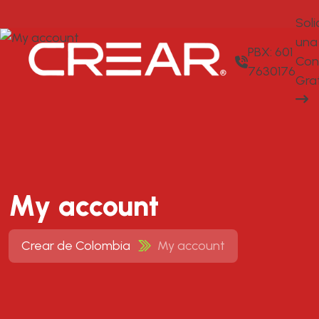
Soli
una
PBX: 601
Con
7630176
Gra
My account
Crear de Colombia
My account