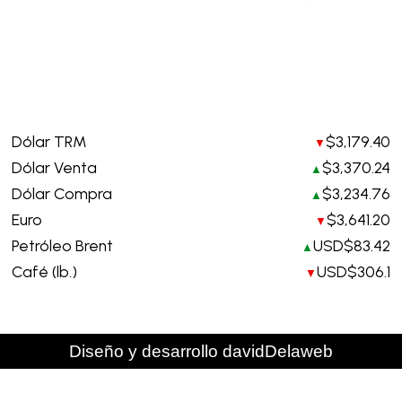
Legales y contacto. Requerimientos de información
info@creardecolombia.com.co
Política tratamiento de datos personales
Indicadores hoy
Dólar TRM
$3,179.40
▼
Dólar Venta
$3,370.24
▲
Dólar Compra
$3,234.76
▲
Euro
$3,641.20
▼
Petróleo Brent
USD$83.42
▲
Café (lb.)
USD$306.1
▼
Diseño y desarrollo davidDelaweb