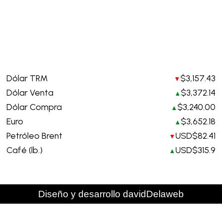
Legales y contacto. Requerimientos de información
info@creardecolombia.com.co
Política tratamiento de datos personales
Indicadores hoy
Dólar TRM
$3,157.43
▼
Dólar Venta
$3,372.14
▲
Dólar Compra
$3,240.00
▲
Euro
$3,652.18
▲
Petróleo Brent
USD$82.41
▼
Café (lb.)
USD$315.9
▲
Diseño y desarrollo davidDelaweb