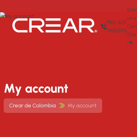
Soli
una
PBX: 601
Con
7630176
Gra
My account
Crear de Colombia
My account